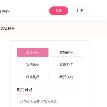
登录
注册
骗中心
全部日记
爱情故事
我的领悟
硕博谈情
我就是我
我要征婚
热门日记
相信有人会爱上你的笑容