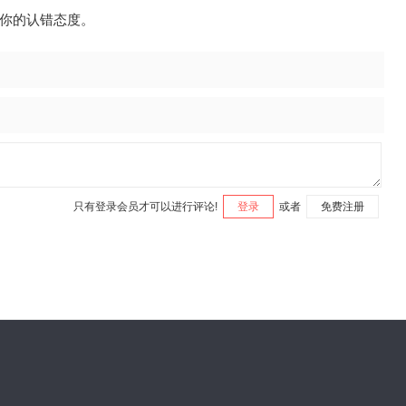
你的认错态度。
只有登录会员才可以进行评论!
登录
或者
免费注册