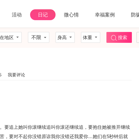
活动
日记
微心情
幸福案例
防
在地区
不限
身高
体重
搜索
5
我要评论
。要追上她叫你滚继续追叫你滚还继续追，要抱住她被推开继续
苦，要对不起你没错原谅我你没错还我爱你…她们在5秒钟后就